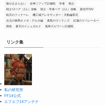
咳が止まらない
女神ソフィア討滅戦
学者
戦士
戦士×2ペア（2人）攻略
戦士・学者ペア（2人）攻略
新生FFXIV
暁月のフィナーレ
機工城アレキサンダー：天動編零式
次元の狭間オメガ：デルタ編
漆黒のヴィランズ
紅蓮のリベレーター
肺炎
蒼天のイシュガルド
鬼神ズルワーン討滅戦
リンク集
私の研究所
FF14公式
エフエフ14アンテナ