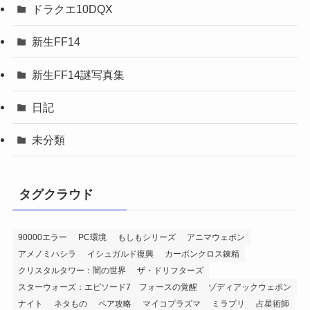
ドラクエ10DQX
新生FF14
新生FF14謎写真集
日記
未分類
タグクラウド
90000エラー
PC環境
もしもシリーズ
アニマウェポン
アメノミハシラ
イシュガルド復興
カーボンクロス錬精
クリスタルタワー：闇の世界
ザ・ドリフターズ
スターウォーズ：エピソード7 フォースの覚醒
ゾディアックウェポン
ナイト
ネタもの
ペア攻略
マイコプラズマ
ミラプリ
占星術師