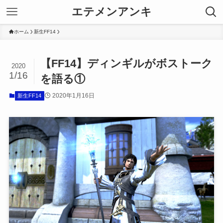
エテメンアンキ
ホーム
新生FF14
【FF14】ディンギルがボストーク
2020
1/16
を語る①
2020年1月16日
新生FF14