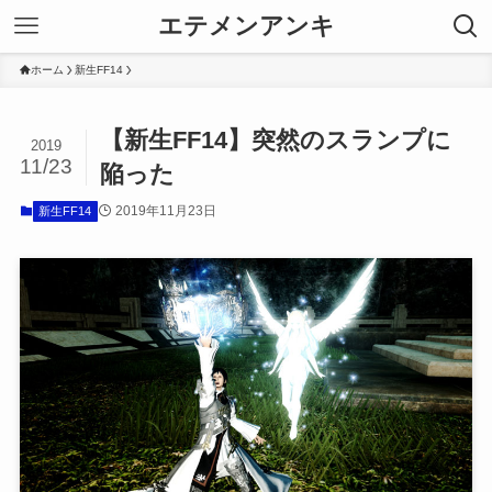
エテメンアンキ
ホーム
新生FF14
【新生FF14】突然のスランプに
2019
11/23
陥った
2019年11月23日
新生FF14