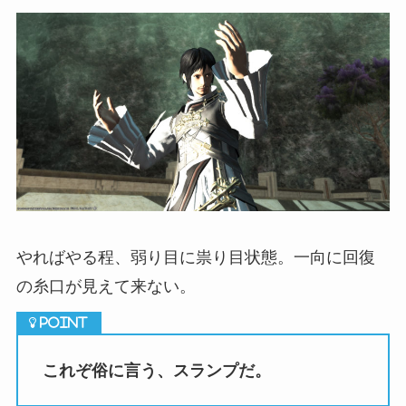
やればやる程、弱り目に祟り目状態。一向に回復
の糸口が見えて来ない。
これぞ俗に言う、スランプだ。