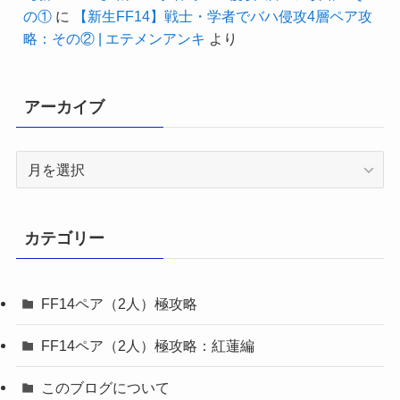
の①
に
【新生FF14】戦士・学者でバハ侵攻4層ペア攻
略：その② | エテメンアンキ
より
アーカイブ
ア
ー
カ
イ
カテゴリー
ブ
FF14ペア（2人）極攻略
FF14ペア（2人）極攻略：紅蓮編
このブログについて