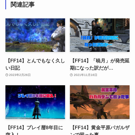
関連記事
【FF14】とんでもなく久し
【FF14】「暁月」が発売延
い日記
期になった訳だが…
2023年2月26日
2021年11月16日
【FF14】プレイ暦8年目に
【FF14】黄金平原パガルザ
突入！
ンで困った事