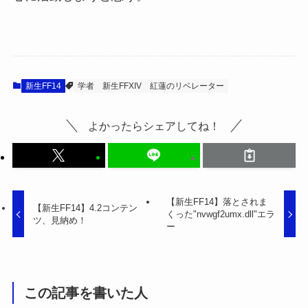
新生FF14
学者
新生FFXIV
紅蓮のリベレーター
よかったらシェアしてね！
【新生FF14】落とされま
【新生FF14】4.2コンテン
くった"nvwgf2umx.dll"エラ
ツ、見納め！
ー
この記事を書いた人