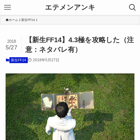
エテメンアンキ
ホーム
新生FF14
【新生FF14】4.3極を攻略した（注
2018
5/27
意：ネタバレ有）
2018年5月27日
新生FF14