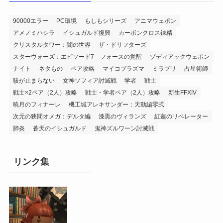
90000エラー
PC環境
もしもシリーズ
アニマウェポン
アメノミハシラ
イシュガルド復興
カーボンクロス錬精
クリスタルタワー：闇の世界
ザ・ドリフターズ
スターウォーズ：エピソード7 フォースの覚醒
ゾディアックウェポン
ナイト
ネタもの
ペア攻略
マイコプラズマ
ミラプリ
占星術師
咳が止まらない
女神ソフィア討滅戦
学者
戦士
戦士×2ペア（2人）攻略
戦士・学者ペア（2人）攻略
新生FFXIV
暁月のフィナーレ
機工城アレキサンダー：天動編零式
次元の狭間オメガ：デルタ編
漆黒のヴィランズ
紅蓮のリベレーター
肺炎
蒼天のイシュガルド
鬼神ズルワーン討滅戦
リンク集