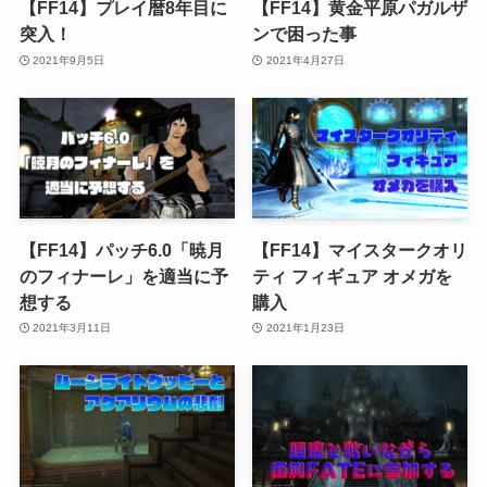
【FF14】プレイ暦8年目に
【FF14】黄金平原パガルザ
突入！
ンで困った事
2021年9月5日
2021年4月27日
【FF14】パッチ6.0「暁月
【FF14】マイスタークオリ
のフィナーレ」を適当に予
ティ フィギュア オメガを
想する
購入
2021年3月11日
2021年1月23日