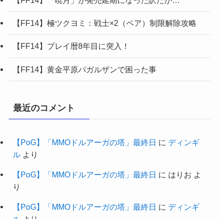
【FF14】「暁月」が発売延期になった訳だが…
【FF14】極ツクヨミ：戦士×2（ペア）制限解除攻略
【FF14】プレイ暦8年目に突入！
【FF14】黄金平原パガルザンで困った事
最近のコメント
【PoG】「MMOドルアーガの塔」最終日
に
ディンギ
ル
より
【PoG】「MMOドルアーガの塔」最終日
に
はりお
よ
り
【PoG】「MMOドルアーガの塔」最終日
に
ディンギ
ル
より