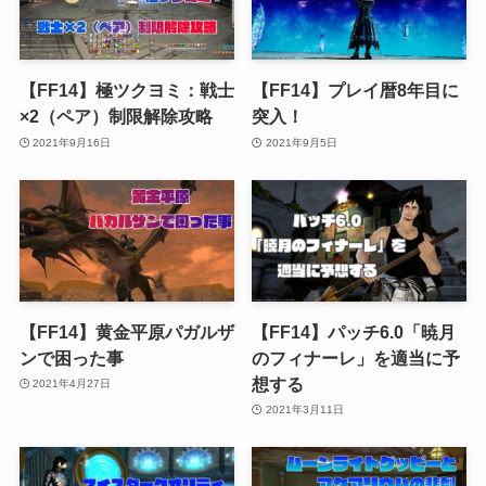
【FF14】極ツクヨミ：戦士
【FF14】プレイ暦8年目に
×2（ペア）制限解除攻略
突入！
2021年9月16日
2021年9月5日
【FF14】黄金平原パガルザ
【FF14】パッチ6.0「暁月
ンで困った事
のフィナーレ」を適当に予
想する
2021年4月27日
2021年3月11日