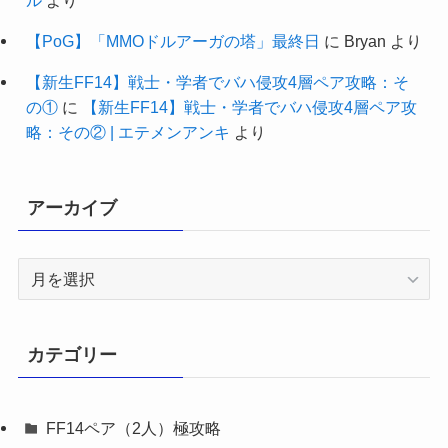
【PoG】「MMOドルアーガの塔」最終日
に
Bryan
より
【新生FF14】戦士・学者でバハ侵攻4層ペア攻略：そ
の①
に
【新生FF14】戦士・学者でバハ侵攻4層ペア攻
略：その② | エテメンアンキ
より
アーカイブ
ア
ー
カ
イ
カテゴリー
ブ
FF14ペア（2人）極攻略