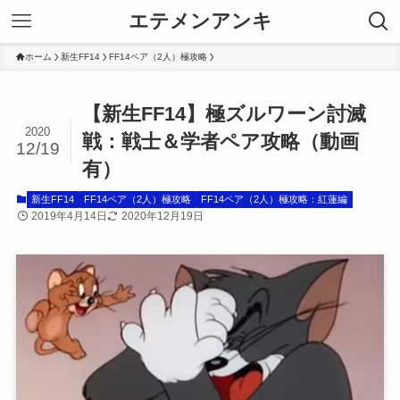
エテメンアンキ
ホーム
新生FF14
FF14ペア（2人）極攻略
【新生FF14】極ズルワーン討滅
2020
戦：戦士＆学者ペア攻略（動画
12/19
有）
新生FF14
FF14ペア（2人）極攻略
FF14ペア（2人）極攻略：紅蓮編
2019年4月14日
2020年12月19日