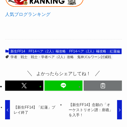
人気ブログランキング
新生FF14
FF14ペア（2人）極攻略
FF14ペア（2人）極攻略：紅蓮編
学者
戦士
戦士・学者ペア（2人）攻略
鬼神ズルワーン討滅戦
よかったらシェアしてね！
【新生FF14】念願の「オ
【新生FF14】「紅蓮」プ
ーケストリオン譜：座礁」
レイ終了
を入手！