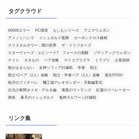
タグクラウド
90000エラー
PC環境
もしもシリーズ
アニマウェポン
アメノミハシラ
イシュガルド復興
カーボンクロス錬精
クリスタルタワー：闇の世界
ザ・ドリフターズ
スターウォーズ：エピソード7 フォースの覚醒
ゾディアックウェポン
ナイト
ネタもの
ペア攻略
マイコプラズマ
ミラプリ
占星術師
咳が止まらない
女神ソフィア討滅戦
学者
戦士
戦士×2ペア（2人）攻略
戦士・学者ペア（2人）攻略
新生FFXIV
暁月のフィナーレ
機工城アレキサンダー：天動編零式
次元の狭間オメガ：デルタ編
漆黒のヴィランズ
紅蓮のリベレーター
肺炎
蒼天のイシュガルド
鬼神ズルワーン討滅戦
リンク集