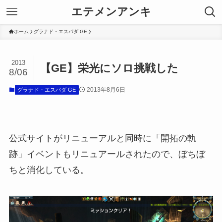
エテメンアンキ
ホーム
グラナド・エスパダ GE
2013
【GE】栄光にソロ挑戦した
8/06
2013年8月6日
グラナド・エスパダ GE
公式サイトがリニューアルと同時に「開拓の軌
跡」イベントもリニュアールされたので、ぼちぼ
ちと消化している。