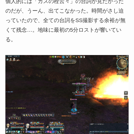
個人的には「ガスの栓云々」の台詞が見たかった
のだが、うーん、出てこなかった。時間がさし迫
っていたので、全ての台詞をSS撮影する余裕が無
くて残念…。地味に最初の5分ロストが響いてい
る。