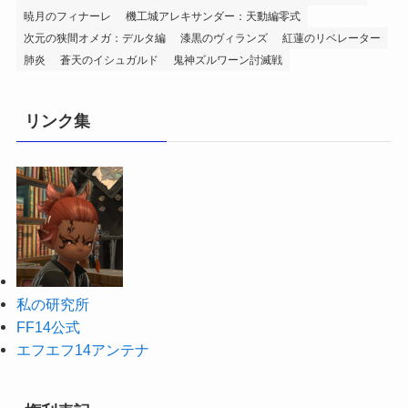
暁月のフィナーレ
機工城アレキサンダー：天動編零式
次元の狭間オメガ：デルタ編
漆黒のヴィランズ
紅蓮のリベレーター
肺炎
蒼天のイシュガルド
鬼神ズルワーン討滅戦
リンク集
私の研究所
FF14公式
エフエフ14アンテナ