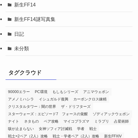
新生FF14
新生FF14謎写真集
日記
未分類
タグクラウド
90000エラー
PC環境
もしもシリーズ
アニマウェポン
アメノミハシラ
イシュガルド復興
カーボンクロス錬精
クリスタルタワー：闇の世界
ザ・ドリフターズ
スターウォーズ：エピソード7 フォースの覚醒
ゾディアックウェポン
ナイト
ネタもの
ペア攻略
マイコプラズマ
ミラプリ
占星術師
咳が止まらない
女神ソフィア討滅戦
学者
戦士
戦士×2ペア（2人）攻略
戦士・学者ペア（2人）攻略
新生FFXIV